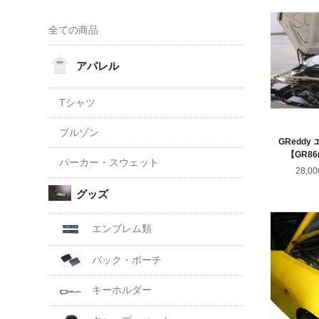
全ての商品
アパレル
Tシャツ
ブルゾン
GRedd
【GR86(
パーカー・スウェット
28,0
グッズ
エンブレム類
バック・ポーチ
キーホルダー