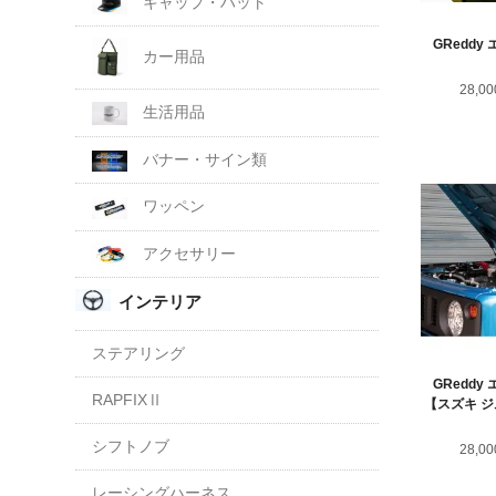
キャップ・ハット
GRedd
カー用品
28,0
生活用品
バナー・サイン類
ワッペン
アクセサリー
インテリア
ステアリング
GRedd
RAPFIXⅡ
【スズキ ジム
シフトノブ
28,0
レーシングハーネス