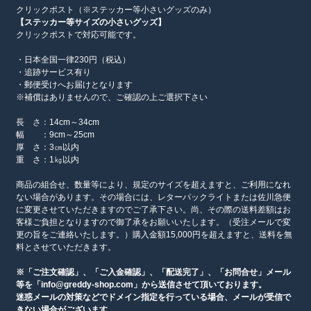
クリックポスト（※ステッカー等小さいグッズのみ）
【ステッカー等サイズの小さいグッズ】
クリックポストで対応可能です。
・日本全国一律230円（税込）
・追跡サービス有り
・郵便受けへお届けとなります
※補償はありませんので、ご確認の上ご選択下さい
長 さ：14cm～34cm
幅 ：9cm～25cm
厚 さ：3㎝以内
重 さ：1㎏以内
商品の組合せ、数量等により、規定のサイズを超えますと、ご利用になれ
ない場合があります。その場合には、レターパックライトまたは佐川急便
に変更させていただきますのでご了承下さい。尚、その際の送料差額はお
客様ご負担となりますので御了承をお願いいたします。（受注メールで変
更の旨をご連絡いたします。）購入金額15,000円を超えますと、送料を無
料とさせていただきます。
※「ご注文確認」、「ご入金確認」、「配送完了」、「お問合せ」メール
等を「info@greddy-shop.com」から送信させて頂いております。
迷惑メールの対策などでドメイン指定を行っている場合、メールが受信で
きない場合がございます。