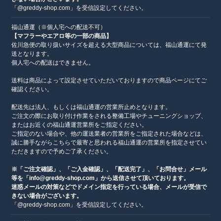
「@greddy-shop.com」を受信設定してください。
福山通運（※個人宅への配送不可）
【マフラーやエアロ等の一部の商品】
佐川急便の取り扱いサイズを超える大型商品については、福山通運にて発
送となります。
個人宅への配送はできません。
送料は商品によって設定させていただいておりますので商品ページにてご
確認ください。
配送先は法人、もしくは福山通運の営業所止めとなります。
ご注文の際にお取り付け作業をされる整備工場やチューニングショップ、
またはお近くの福山通運営業所をご指定ください。
ご指定のない場合や、他の運送業者の営業所をご指定された場合などは、
誠に勝手ながらこちらで最寄と思われる福山通運の営業所を指定させてい
ただきますので予めご了承ください。
※「ご注文確認」、「ご入金確認」、「配送完了」、「お問合せ」メール
等を「info@greddy-shop.com」から送信させて頂いております。
迷惑メールの対策などでドメイン指定を行っている場合、メールが受信で
きない場合がございます。
「@greddy-shop.com」を受信設定してください。