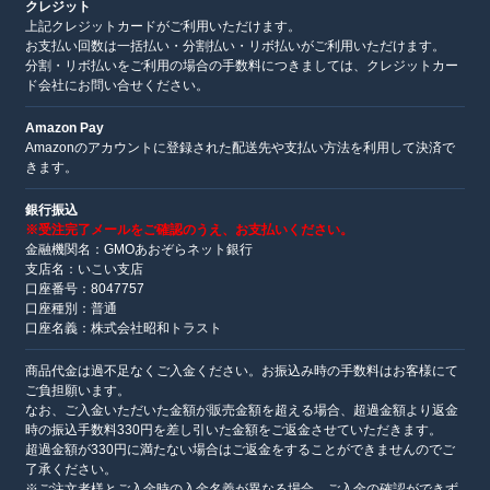
クレジット
上記クレジットカードがご利用いただけます。
お支払い回数は一括払い・分割払い・リボ払いがご利用いただけます。
分割・リボ払いをご利用の場合の手数料につきましては、クレジットカー
ド会社にお問い合せください。
Amazon Pay
Amazonのアカウントに登録された配送先や支払い方法を利用して決済で
きます。
銀行振込
※受注完了メールをご確認のうえ、お支払いください。
金融機関名：GMOあおぞらネット銀行
支店名：いこい支店
口座番号：8047757
口座種別：普通
口座名義：株式会社昭和トラスト
商品代金は過不足なくご入金ください。お振込み時の手数料はお客様にて
ご負担願います。
なお、ご入金いただいた金額が販売金額を超える場合、超過金額より返金
時の振込手数料330円を差し引いた金額をご返金させていただきます。
超過金額が330円に満たない場合はご返金をすることができませんのでご
了承ください。
※ご注文者様とご入金時の入金名義が異なる場合、ご入金の確認ができず