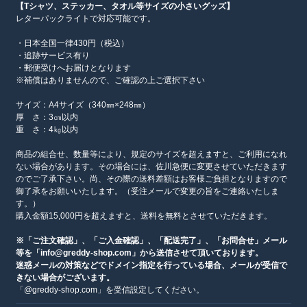
【Tシャツ、ステッカー、タオル等サイズの小さいグッズ】
レターパックライトで対応可能です。
・日本全国一律430円（税込）
・追跡サービス有り
・郵便受けへお届けとなります
※補償はありませんので、ご確認の上ご選択下さい
サイズ：A4サイズ（340㎜×248㎜）
厚 さ：3㎝以内
重 さ：4㎏以内
商品の組合せ、数量等により、規定のサイズを超えますと、ご利用になれ
ない場合があります。その場合には、佐川急便に変更させていただきます
のでご了承下さい。尚、その際の送料差額はお客様ご負担となりますので
御了承をお願いいたします。（受注メールで変更の旨をご連絡いたしま
す。）
購入金額15,000円を超えますと、送料を無料とさせていただきます。
※「ご注文確認」、「ご入金確認」、「配送完了」、「お問合せ」メール
等を「info@greddy-shop.com」から送信させて頂いております。
迷惑メールの対策などでドメイン指定を行っている場合、メールが受信で
きない場合がございます。
「@greddy-shop.com」を受信設定してください。