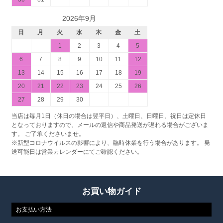
2026年9月
日
月
火
水
木
金
土
1
2
3
4
5
6
7
8
9
10
11
12
13
14
15
16
17
18
19
20
21
22
23
24
25
26
27
28
29
30
当店は毎月1日（休日の場合は翌平日）、土曜日、日曜日、祝日は定休日
となっておりますので、メールの返信や商品発送が遅れる場合がございま
す。 ご了承くださいませ。
※新型コロナウイルスの影響により、臨時休業を行う場合があります。 発
送可能日は営業カレンダーにてご確認ください。
お買い物ガイド
お支払い方法