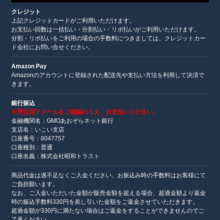
クレジット
上記クレジットカードがご利用いただけます。
お支払い回数は一括払い・分割払い・リボ払いがご利用いただけます。
分割・リボ払いをご利用の場合の手数料につきましては、クレジットカー
ド会社にお問い合せください。
Amazon Pay
Amazonのアカウントに登録された配送先や支払い方法を利用して決済で
きます。
銀行振込
※受注完了メールをご確認のうえ、お支払いください。
金融機関名：GMOあおぞらネット銀行
支店名：いこい支店
口座番号：8047757
口座種別：普通
口座名義：株式会社昭和トラスト
商品代金は過不足なくご入金ください。お振込み時の手数料はお客様にて
ご負担願います。
なお、ご入金いただいた金額が販売金額を超える場合、超過金額より返金
時の振込手数料330円を差し引いた金額をご返金させていただきます。
超過金額が330円に満たない場合はご返金をすることができませんのでご
了承ください。