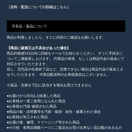
［送料・配送についての詳細はこちら］
不良品・返品について
商品が到着しましたら、すぐに内容のご確認をお願いします。
【商品に破損又は不具合があった場合】
商品到着後5日以内に詳細をメールでお知らせください。 すぐに手続きに
ついてご連絡差し上げます。 代替品の発送、もしくは商品代金の返金にて
対応させていただきます。
但し、完売品や生産終了品など、交換できない場合は商品代金の返金とさ
せていただきます。 代替品配送料のお客様負担はございません。
※返品・交換を下記に該当する場合お受けできません
●お届けから8日以上経過した商品
●お客様が一度ご使用になられた商品
●お客様が汚損･破損された商品
●商品の箱・説明書等を汚損・破損・紛失・破棄された場合
●お客様が加工された商品
●お届け後、修理、クリーニング等された商品
●その他 各商品掲載ページにご返品をお受け出来ない旨記載があるもの