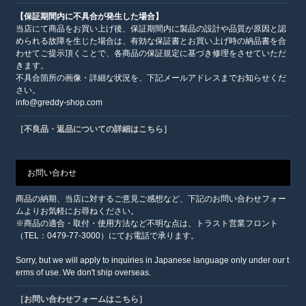
【保証期間内に不具合が発生した場合】
当店にて商品をお買い上げ後、保証期間内に製品の設計や品質が原因と認
められる故障を生じた場合は、有効な保証書とお買い上げ時の納品書を合
わせてご提示頂くことで、各商品の保証規定に基づき修理をさせていただ
きます。
不具合箇所の画像・詳細な状況を、下記メールアドレスまでお知らせくだ
さい。
info@greddy-shop.com
［不良品・返品についての詳細はこちら］
お問い合わせ
商品の納期、当店に対するご意見ご感想など、下記のお問い合わせフォー
ムよりお気軽にお尋ねください。
※商品の適合・取付・使用方法など不明な点は、トラスト営業フロント
（TEL：0479-77-3000）にてお電話で承ります。
Sorry, but we will apply to inquiries in Japanese language only under our t
erms of use. We don't ship overseas.
［お問い合わせフォームはこちら］