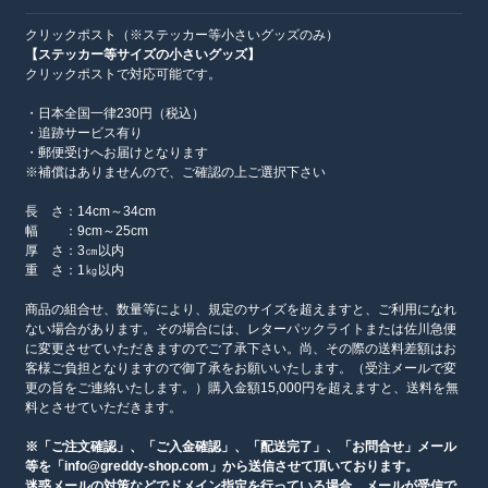
クリックポスト（※ステッカー等小さいグッズのみ）
【ステッカー等サイズの小さいグッズ】
クリックポストで対応可能です。
・日本全国一律230円（税込）
・追跡サービス有り
・郵便受けへお届けとなります
※補償はありませんので、ご確認の上ご選択下さい
長 さ：14cm～34cm
幅 ：9cm～25cm
厚 さ：3㎝以内
重 さ：1㎏以内
商品の組合せ、数量等により、規定のサイズを超えますと、ご利用になれ
ない場合があります。その場合には、レターパックライトまたは佐川急便
に変更させていただきますのでご了承下さい。尚、その際の送料差額はお
客様ご負担となりますので御了承をお願いいたします。（受注メールで変
更の旨をご連絡いたします。）購入金額15,000円を超えますと、送料を無
料とさせていただきます。
※「ご注文確認」、「ご入金確認」、「配送完了」、「お問合せ」メール
等を「info@greddy-shop.com」から送信させて頂いております。
迷惑メールの対策などでドメイン指定を行っている場合、メールが受信で