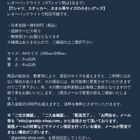
レターパックライト（※Tシャツ類は1点まで）
【Tシャツ、ステッカー、タオル等サイズの小さいグッズ】
レターパックライトで対応可能です。
・日本全国一律430円（税込）
・追跡サービス有り
・郵便受けへお届けとなります
※補償はありませんので、ご確認の上ご選択下さい
サイズ：A4サイズ（340㎜×248㎜）
厚 さ：3㎝以内
重 さ：4㎏以内
商品の組合せ、数量等により、規定のサイズを超えますと、ご利用になれ
ない場合があります。その場合には、佐川急便に変更させていただきます
のでご了承下さい。尚、その際の送料差額はお客様ご負担となりますので
御了承をお願いいたします。（受注メールで変更の旨をご連絡いたしま
す。）
購入金額15,000円を超えますと、送料を無料とさせていただきます。
※「ご注文確認」、「ご入金確認」、「配送完了」、「お問合せ」メール
等を「info@greddy-shop.com」から送信させて頂いております。
迷惑メールの対策などでドメイン指定を行っている場合、メールが受信で
きない場合がございます。
「@greddy-shop.com」を受信設定してください。