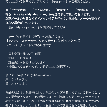
ていただいております。詳しくは、各商品ページをご確認ください。
※「ご注文確認」、「ご入金確認」、「配送完了」、「お問合せ」メール
等を「info@greddy-shop.com」から送信させて頂いております。
迷惑メールの対策などでドメイン指定を行っている場合、メールが受信で
きない場合がございます。
「@greddy-shop.com」を受信設定してください。
レターパックライト（※Tシャツ類は1点まで）
【Tシャツ、ステッカー、タオル等サイズの小さいグッズ】
レターパックライトで対応可能です。
・日本全国一律430円（税込）
・追跡サービス有り
・郵便受けへお届けとなります
※補償はありませんので、ご確認の上ご選択下さい
サイズ：A4サイズ（340㎜×248㎜）
厚 さ：3㎝以内
重 さ：4㎏以内
商品の組合せ、数量等により、規定のサイズを超えますと、ご利用になれ
ない場合があります。その場合には、佐川急便に変更させていただきます
のでご了承下さい。尚、その際の送料差額はお客様ご負担となりますので
御了承をお願いいたします。（受注メールで変更の旨をご連絡いたしま