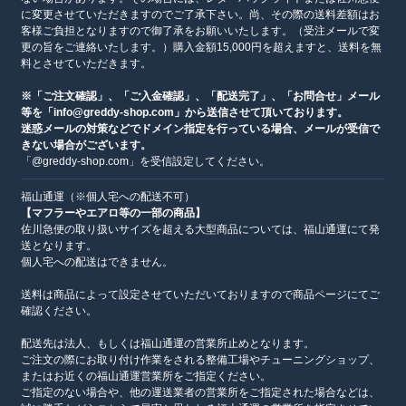
に変更させていただきますのでご了承下さい。尚、その際の送料差額はお
客様ご負担となりますので御了承をお願いいたします。（受注メールで変
更の旨をご連絡いたします。）購入金額15,000円を超えますと、送料を無
料とさせていただきます。
※「ご注文確認」、「ご入金確認」、「配送完了」、「お問合せ」メール
等を「info@greddy-shop.com」から送信させて頂いております。
迷惑メールの対策などでドメイン指定を行っている場合、メールが受信で
きない場合がございます。
「@greddy-shop.com」を受信設定してください。
福山通運（※個人宅への配送不可）
【マフラーやエアロ等の一部の商品】
佐川急便の取り扱いサイズを超える大型商品については、福山通運にて発
送となります。
個人宅への配送はできません。
送料は商品によって設定させていただいておりますので商品ページにてご
確認ください。
配送先は法人、もしくは福山通運の営業所止めとなります。
ご注文の際にお取り付け作業をされる整備工場やチューニングショップ、
またはお近くの福山通運営業所をご指定ください。
ご指定のない場合や、他の運送業者の営業所をご指定された場合などは、