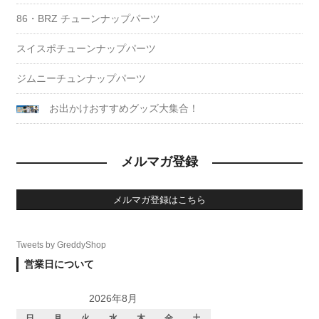
86・BRZ チューンナップパーツ
スイスポチューンナップパーツ
ジムニーチュンナップパーツ
お出かけおすすめグッズ大集合！
メルマガ登録
メルマガ登録はこちら
Tweets by GreddyShop
営業日について
2026年8月
日
月
火
水
木
金
土