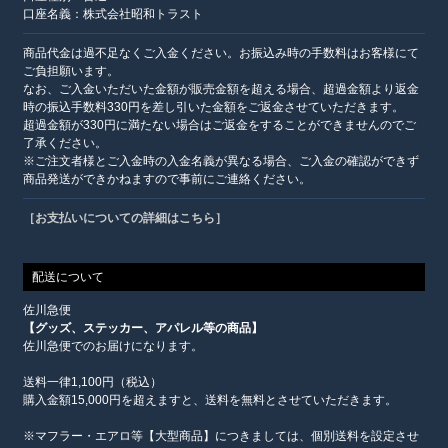
口座名義：株式会社昭和トラスト
商品代金は過不足なくご入金ください。お振込み時の手数料はお客様にて
ご負担願います。
なお、ご入金いただいた金額が販売金額を超える場合、超過金額より返金
時の振込手数料330円を差し引いた金額をご返金させていただきます。
超過金額が330円に満たない場合はご返金をすることができませんのでご
了承ください。
※ご注文者様とご入金時の入金名義が異なる場合、ご入金の確認ができず
商品発送ができかねますので事前にご連絡ください。
［お支払いについての詳細はこちら］
配送について
佐川急便
【グッズ、ステッカー、アパレル等の商品】
佐川急便でのお届けになります。
送料一律1,100円（税込）
購入金額15,000円を超えますと、送料を無料とさせていただきます。
※マフラー・エアロ等【大型商品】につきましては、個別送料を設定させ