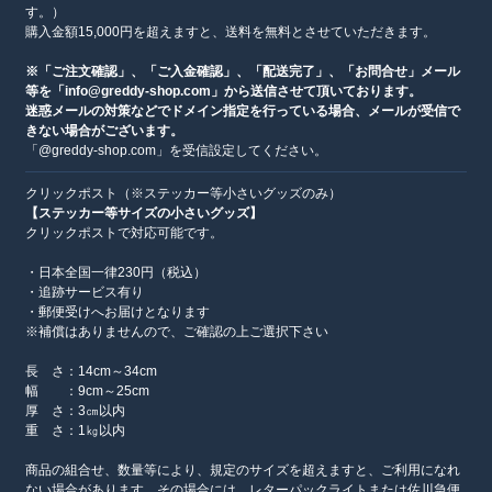
す。）
購入金額15,000円を超えますと、送料を無料とさせていただきます。
※「ご注文確認」、「ご入金確認」、「配送完了」、「お問合せ」メール
等を「info@greddy-shop.com」から送信させて頂いております。
迷惑メールの対策などでドメイン指定を行っている場合、メールが受信で
きない場合がございます。
「@greddy-shop.com」を受信設定してください。
クリックポスト（※ステッカー等小さいグッズのみ）
【ステッカー等サイズの小さいグッズ】
クリックポストで対応可能です。
・日本全国一律230円（税込）
・追跡サービス有り
・郵便受けへお届けとなります
※補償はありませんので、ご確認の上ご選択下さい
長 さ：14cm～34cm
幅 ：9cm～25cm
厚 さ：3㎝以内
重 さ：1㎏以内
商品の組合せ、数量等により、規定のサイズを超えますと、ご利用になれ
ない場合があります。その場合には、レターパックライトまたは佐川急便