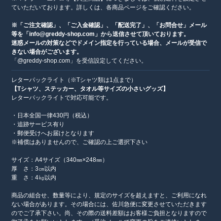
ていただいております。詳しくは、各商品ページをご確認ください。
※「ご注文確認」、「ご入金確認」、「配送完了」、「お問合せ」メール
等を「info@greddy-shop.com」から送信させて頂いております。
迷惑メールの対策などでドメイン指定を行っている場合、メールが受信で
きない場合がございます。
「@greddy-shop.com」を受信設定してください。
レターパックライト（※Tシャツ類は1点まで）
【Tシャツ、ステッカー、タオル等サイズの小さいグッズ】
レターパックライトで対応可能です。
・日本全国一律430円（税込）
・追跡サービス有り
・郵便受けへお届けとなります
※補償はありませんので、ご確認の上ご選択下さい
サイズ：A4サイズ（340㎜×248㎜）
厚 さ：3㎝以内
重 さ：4㎏以内
商品の組合せ、数量等により、規定のサイズを超えますと、ご利用になれ
ない場合があります。その場合には、佐川急便に変更させていただきます
のでご了承下さい。尚、その際の送料差額はお客様ご負担となりますので