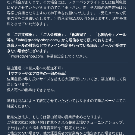
ない場合があります。その場合には、レターパックライトまたは佐川急便
に変更させていただきますのでご了承下さい。尚、その際の送料差額はお
客様ご負担となりますので御了承をお願いいたします。（受注メールで変
更の旨をご連絡いたします。）購入金額15,000円を超えますと、送料を無
料とさせていただきます。
※「ご注文確認」、「ご入金確認」、「配送完了」、「お問合せ」メール
等を「info@greddy-shop.com」から送信させて頂いております。
迷惑メールの対策などでドメイン指定を行っている場合、メールが受信で
きない場合がございます。
「@greddy-shop.com」を受信設定してください。
福山通運（※個人宅への配送不可）
【マフラーやエアロ等の一部の商品】
佐川急便の取り扱いサイズを超える大型商品については、福山通運にて発
送となります。
個人宅への配送はできません。
送料は商品によって設定させていただいておりますので商品ページにてご
確認ください。
配送先は法人、もしくは福山通運の営業所止めとなります。
ご注文の際にお取り付け作業をされる整備工場やチューニングショップ、
またはお近くの福山通運営業所をご指定ください。
ご指定のない場合や、他の運送業者の営業所をご指定された場合などは、