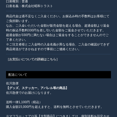
口座種別：普通
口座名義：株式会社昭和トラスト
商品代金は過不足なくご入金ください。お振込み時の手数料はお客様にて
ご負担願います。
なお、ご入金いただいた金額が販売金額を超える場合、超過金額より返金
時の振込手数料330円を差し引いた金額をご返金させていただきます。
超過金額が330円に満たない場合はご返金をすることができませんのでご
了承ください。
※ご注文者様とご入金時の入金名義が異なる場合、ご入金の確認ができず
商品発送ができかねますので事前にご連絡ください。
［お支払いについての詳細はこちら］
配送について
佐川急便
【グッズ、ステッカー、アパレル等の商品】
佐川急便でのお届けになります。
送料一律1,100円（税込）
購入金額15,000円を超えますと、送料を無料とさせていただきます。
※マフラー・エアロ等【大型商品】につきましては、個別送料を設定させ