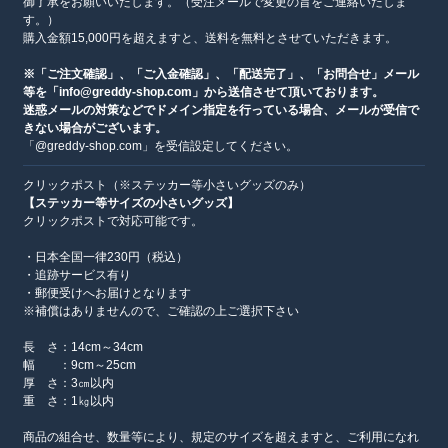
御了承をお願いいたします。（受注メールで変更の旨をご連絡いたしま
す。）
購入金額15,000円を超えますと、送料を無料とさせていただきます。
※「ご注文確認」、「ご入金確認」、「配送完了」、「お問合せ」メール
等を「info@greddy-shop.com」から送信させて頂いております。
迷惑メールの対策などでドメイン指定を行っている場合、メールが受信で
きない場合がございます。
「@greddy-shop.com」を受信設定してください。
クリックポスト（※ステッカー等小さいグッズのみ）
【ステッカー等サイズの小さいグッズ】
クリックポストで対応可能です。
・日本全国一律230円（税込）
・追跡サービス有り
・郵便受けへお届けとなります
※補償はありませんので、ご確認の上ご選択下さい
長 さ：14cm～34cm
幅 ：9cm～25cm
厚 さ：3㎝以内
重 さ：1㎏以内
商品の組合せ、数量等により、規定のサイズを超えますと、ご利用になれ