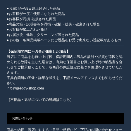
●お届けから8日以上経過した商品
●お客様が一度ご使用になられた商品
●お客様が汚損･破損された商品
●商品の箱・説明書等を汚損・破損・紛失・破棄された場合
●お客様が加工された商品
●お届け後、修理、クリーニング等された商品
●その他 各商品掲載ページにご返品をお受け出来ない旨記載があるもの
【保証期間内に不具合が発生した場合】
当店にて商品をお買い上げ後、保証期間内に製品の設計や品質が原因と認
められる故障を生じた場合は、有効な保証書とお買い上げ時の納品書を合
わせてご提示頂くことで、各商品の保証規定に基づき修理をさせていただ
きます。
不具合箇所の画像・詳細な状況を、下記メールアドレスまでお知らせくだ
さい。
info@greddy-shop.com
［不良品・返品についての詳細はこちら］
お問い合わせ
商品の納期、当店に対するご意見ご感想など、下記のお問い合わせフォー