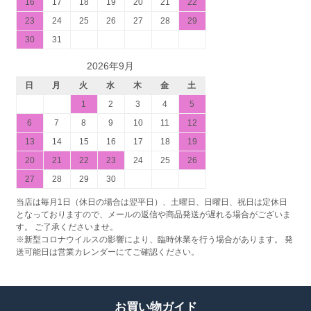
16
17
18
19
20
21
22
23
24
25
26
27
28
29
30
31
2026年9月
日
月
火
水
木
金
土
1
2
3
4
5
6
7
8
9
10
11
12
13
14
15
16
17
18
19
20
21
22
23
24
25
26
27
28
29
30
当店は毎月1日（休日の場合は翌平日）、土曜日、日曜日、祝日は定休日
となっておりますので、メールの返信や商品発送が遅れる場合がございま
す。 ご了承くださいませ。
※新型コロナウイルスの影響により、臨時休業を行う場合があります。 発
送可能日は営業カレンダーにてご確認ください。
お買い物ガイド