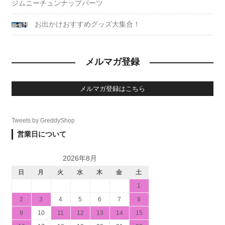
ジムニーチュンナップパーツ
お出かけおすすめグッズ大集合！
メルマガ登録
メルマガ登録はこちら
Tweets by GreddyShop
営業日について
2026年8月
日
月
火
水
木
金
土
1
2
3
4
5
6
7
8
9
10
11
12
13
14
15