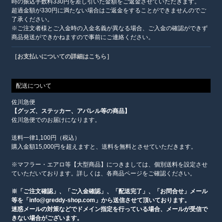
時の振込手数料330円を差し引いた金額をご返金させていただきます。
超過金額が330円に満たない場合はご返金をすることができませんのでご
了承ください。
※ご注文者様とご入金時の入金名義が異なる場合、ご入金の確認ができず
商品発送ができかねますので事前にご連絡ください。
［お支払いについての詳細はこちら］
配送について
佐川急便
【グッズ、ステッカー、アパレル等の商品】
佐川急便でのお届けになります。
送料一律1,100円（税込）
購入金額15,000円を超えますと、送料を無料とさせていただきます。
※マフラー・エアロ等【大型商品】につきましては、個別送料を設定させ
ていただいております。詳しくは、各商品ページをご確認ください。
※「ご注文確認」、「ご入金確認」、「配送完了」、「お問合せ」メール
等を「info@greddy-shop.com」から送信させて頂いております。
迷惑メールの対策などでドメイン指定を行っている場合、メールが受信で
きない場合がございます。