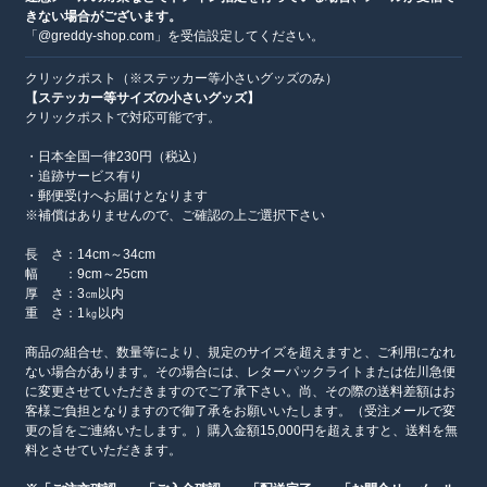
きない場合がございます。
「@greddy-shop.com」を受信設定してください。
クリックポスト（※ステッカー等小さいグッズのみ）
【ステッカー等サイズの小さいグッズ】
クリックポストで対応可能です。
・日本全国一律230円（税込）
・追跡サービス有り
・郵便受けへお届けとなります
※補償はありませんので、ご確認の上ご選択下さい
長 さ：14cm～34cm
幅 ：9cm～25cm
厚 さ：3㎝以内
重 さ：1㎏以内
商品の組合せ、数量等により、規定のサイズを超えますと、ご利用になれ
ない場合があります。その場合には、レターパックライトまたは佐川急便
に変更させていただきますのでご了承下さい。尚、その際の送料差額はお
客様ご負担となりますので御了承をお願いいたします。（受注メールで変
更の旨をご連絡いたします。）購入金額15,000円を超えますと、送料を無
料とさせていただきます。