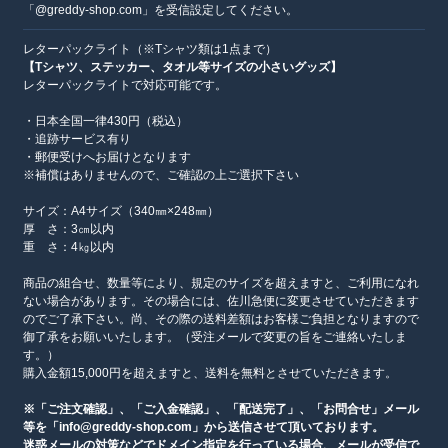
「@greddy-shop.com」を受信設定してください。
レターパックライト（※Tシャツ類は1点まで）
【Tシャツ、ステッカー、タオル等サイズの小さいグッズ】
レターパックライトで対応可能です。
・日本全国一律430円（税込）
・追跡サービス有り
・郵便受けへお届けとなります
※補償はありませんので、ご確認の上ご選択下さい
サイズ：A4サイズ（340㎜×248㎜）
厚 さ：3㎝以内
重 さ：4㎏以内
商品の組合せ、数量等により、規定のサイズを超えますと、ご利用になれ
ない場合があります。その場合には、佐川急便に変更させていただきます
のでご了承下さい。尚、その際の送料差額はお客様ご負担となりますので
御了承をお願いいたします。（受注メールで変更の旨をご連絡いたしま
す。）
購入金額15,000円を超えますと、送料を無料とさせていただきます。
※「ご注文確認」、「ご入金確認」、「配送完了」、「お問合せ」メール
等を「info@greddy-shop.com」から送信させて頂いております。
迷惑メールの対策などでドメイン指定を行っている場合、メールが受信で