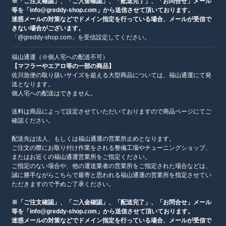
※「ご注文確認」、「ご入金確認」、「配送完了」、「お問合せ」メール
等を「info@greddy-shop.com」から送信させて頂いております。
迷惑メールの対策などでドメイン指定を行っている場合、メールが受信で
きない場合がございます。
「@greddy-shop.com」を受信設定してください。
福山通運（※個人宅への配送不可）
【マフラーやエアロ等の一部の商品】
佐川急便の取り扱いサイズを超える大型商品については、福山通運にて発
送となります。
個人宅への配送はできません。
送料は商品によって設定させていただいておりますので商品ページにてご
確認ください。
配送先は法人、もしくは福山通運の営業所止めとなります。
ご注文の際にお取り付け作業をされる整備工場やチューニングショップ、
またはお近くの福山通運営業所をご指定ください。
ご指定のない場合や、他の運送業者の営業所をご指定された場合などは、
誠に勝手ながらこちらで最寄と思われる福山通運の営業所を指定させてい
ただきますので予めご了承ください。
※「ご注文確認」、「ご入金確認」、「配送完了」、「お問合せ」メール
等を「info@greddy-shop.com」から送信させて頂いております。
迷惑メールの対策などでドメイン指定を行っている場合、メールが受信で