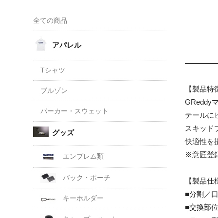
全ての商品
アパレル
Tシャツ
【製品特
ブルゾン
GRed
パーカー・スウェット
テールに
スキッド
グッズ
快適性を
※意匠登
エンブレム類
バック・ポーチ
【製品仕
■分割／口径
キーホルダー
■交換部