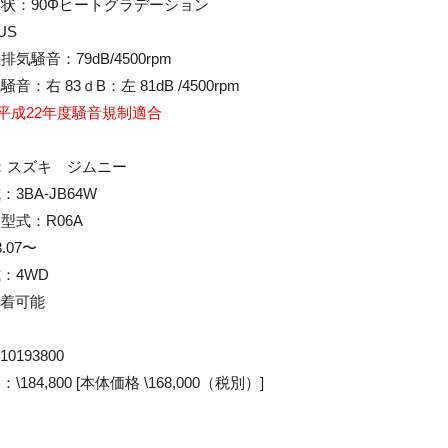
形状：90Φヒートグラデーション
US
気騒音：79dB/4500rpm
音：右 83ｄB：左 81dB /4500rpm
平成22年度騒音規制適合
：スズキ ジムニー
3BA-JB64W
型式：R06A
.07〜
：4WD
装着可能
0193800
184,800 [本体価格 \168,000（税別）]