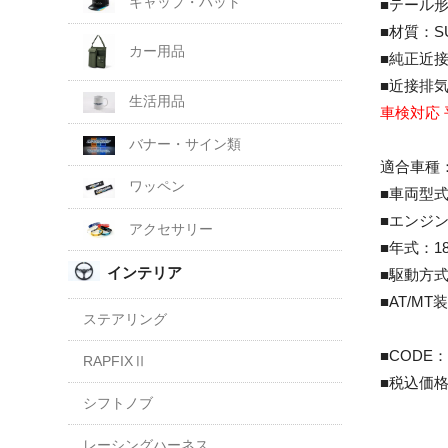
キャップ・ハット
■テール
■材質：S
カー用品
■純正近接排
■近接排気騒
生活用品
車検対応 
バナー・サイン類
適合車種
ワッペン
■車両型式：
■エンジン
アクセサリー
■年式：18
インテリア
■駆動方式
■AT/MT
ステアリング
■CODE：1
RAPFIXⅡ
■税込価格：\
シフトノブ
レーシングハーネス