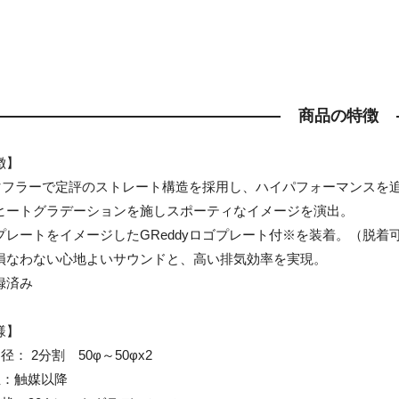
商品の特徴
徴】
dyマフラーで定評のストレート構造を採用し、ハイパフォーマンスを
ヒートグラデーションを施しスポーティなイメージを演出。
プレートをイメージしたGReddyロゴプレート付※を装着。（脱着
損なわない心地よいサウンドと、高い排気効率を実現。
録済み
様】
： 2分割 50φ～50φx2
位：触媒以降