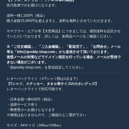
佐川急便でのお届けになります。
送料一律1,100円（税込）
購入金額15,000円を超えますと、送料を無料とさせていただきます。
※マフラー・エアロ等【大型商品】につきましては、個別送料を設定させ
ていただいております。詳しくは、各商品ページをご確認ください。
※「ご注文確認」、「ご入金確認」、「配送完了」、「お問合せ」メール
等を「info@greddy-shop.com」から送信させて頂いております。
迷惑メールの対策などでドメイン指定を行っている場合、メールが受信で
きない場合がございます。
「@greddy-shop.com」を受信設定してください。
レターパックライト（※Tシャツ類は1点まで）
【Tシャツ、ステッカー、タオル等サイズの小さいグッズ】
レターパックライトで対応可能です。
・日本全国一律430円（税込）
・追跡サービス有り
・郵便受けへお届けとなります
※補償はありませんので、ご確認の上ご選択下さい
サイズ：A4サイズ（340㎜×248㎜）