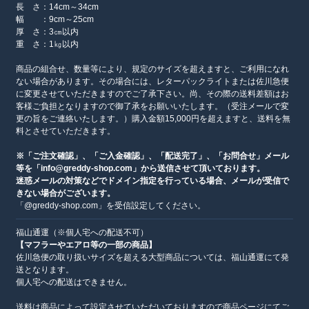
長 さ：14cm～34cm
幅 ：9cm～25cm
厚 さ：3㎝以内
重 さ：1㎏以内
商品の組合せ、数量等により、規定のサイズを超えますと、ご利用になれ
ない場合があります。その場合には、レターパックライトまたは佐川急便
に変更させていただきますのでご了承下さい。尚、その際の送料差額はお
客様ご負担となりますので御了承をお願いいたします。（受注メールで変
更の旨をご連絡いたします。）購入金額15,000円を超えますと、送料を無
料とさせていただきます。
※「ご注文確認」、「ご入金確認」、「配送完了」、「お問合せ」メール
等を「info@greddy-shop.com」から送信させて頂いております。
迷惑メールの対策などでドメイン指定を行っている場合、メールが受信で
きない場合がございます。
「@greddy-shop.com」を受信設定してください。
福山通運（※個人宅への配送不可）
【マフラーやエアロ等の一部の商品】
佐川急便の取り扱いサイズを超える大型商品については、福山通運にて発
送となります。
個人宅への配送はできません。
送料は商品によって設定させていただいておりますので商品ページにてご