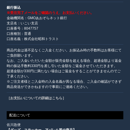
銀行振込
※受注完了メールをご確認のうえ、お支払いください。
金融機関名：GMOあおぞらネット銀行
支店名：いこい支店
口座番号：8047757
口座種別：普通
口座名義：株式会社昭和トラスト
商品代金は過不足なくご入金ください。お振込み時の手数料はお客様にて
ご負担願います。
なお、ご入金いただいた金額が販売金額を超える場合、超過金額より返金
時の振込手数料330円を差し引いた金額をご返金させていただきます。
超過金額が330円に満たない場合はご返金をすることができませんのでご
了承ください。
※ご注文者様とご入金時の入金名義が異なる場合、ご入金の確認ができず
商品発送ができかねますので事前にご連絡ください。
［お支払いについての詳細はこちら］
配送について
佐川急便
【グッズ、ステッカー、アパレル等の商品】