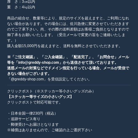
厚 さ：3㎝以内
重 さ：4㎏以内
商品の組合せ、数量等により、規定のサイズを超えますと、ご利用になれ
ない場合があります。その場合には、佐川急便に変更させていただきます
のでご了承下さい。尚、その際の送料差額はお客様ご負担となりますので
御了承をお願いいたします。（受注メールで変更の旨をご連絡いたしま
す。）
購入金額15,000円を超えますと、送料を無料とさせていただきます。
※「ご注文確認」、「ご入金確認」、「配送完了」、「お問合せ」メール
等を「info@greddy-shop.com」から送信させて頂いております。
迷惑メールの対策などでドメイン指定を行っている場合、メールが受信で
きない場合がございます。
「@greddy-shop.com」を受信設定してください。
クリックポスト（※ステッカー等小さいグッズのみ）
【ステッカー等サイズの小さいグッズ】
クリックポストで対応可能です。
・日本全国一律230円（税込）
・追跡サービス有り
・郵便受けへお届けとなります
※補償はありませんので、ご確認の上ご選択下さい