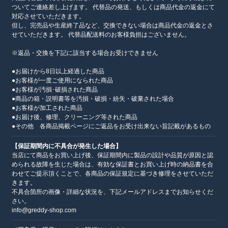
ついてご連絡差し上げます。 代替品の発送、もしくは商品代金の返金にて
対応させていただきます。
但し、完売品や生産終了品など、交換できない場合は商品代金の返金とさ
せていただきます。 代替品配送料のお客様負担はございません。
※返品・交換を下記に該当する場合お受けできません
●お届けから8日以上経過した商品
●お客様が一度ご使用になられた商品
●お客様が汚損･破損された商品
●商品の箱・説明書等を汚損・破損・紛失・破棄された場合
●お客様が加工された商品
●お届け後、修理、クリーニング等された商品
●その他 各商品掲載ページにご返品をお受け出来ない旨記載があるもの
【保証期間内に不具合が発生した場合】
当店にて商品をお買い上げ後、保証期間内に製品の設計や品質が原因と認
められる故障を生じた場合は、有効な保証書とお買い上げ時の納品書を合
わせてご提示頂くことで、各商品の保証規定に基づき修理をさせていただ
きます。
不具合箇所の画像・詳細な状況を、下記メールアドレスまでお知らせくだ
さい。
info@greddy-shop.com