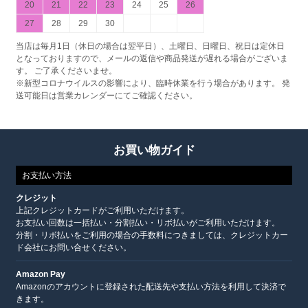
20
21
22
23
24
25
26
27
28
29
30
当店は毎月1日（休日の場合は翌平日）、土曜日、日曜日、祝日は定休日
となっておりますので、メールの返信や商品発送が遅れる場合がございま
す。 ご了承くださいませ。
※新型コロナウイルスの影響により、臨時休業を行う場合があります。 発
送可能日は営業カレンダーにてご確認ください。
お買い物ガイド
お支払い方法
クレジット
上記クレジットカードがご利用いただけます。
お支払い回数は一括払い・分割払い・リボ払いがご利用いただけます。
分割・リボ払いをご利用の場合の手数料につきましては、クレジットカー
ド会社にお問い合せください。
Amazon Pay
Amazonのアカウントに登録された配送先や支払い方法を利用して決済で
きます。