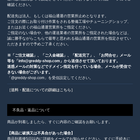
確認ください。
配送先は法人、もしくは福山通運の営業所止めとなります。
ご注文の際にお取り付け作業をされる整備工場やチューニングショップ、
またはお近くの福山通運営業所をご指定ください。
ご指定のない場合や、他の運送業者の営業所をご指定された場合などは、
誠に勝手ながらこちらで最寄と思われる福山通運の営業所を指定させてい
ただきますので予めご了承ください。
※「ご注文確認」、「ご入金確認」、「配送完了」、「お問合せ」メール
等を「info@greddy-shop.com」から送信させて頂いております。
迷惑メールの対策などでドメイン指定を行っている場合、メールが受信で
きない場合がございます。
「@greddy-shop.com」を受信設定してください。
［送料・配送についての詳細はこちら］
不良品・返品について
商品が到着しましたら、すぐに内容のご確認をお願いします。
【商品に破損又は不具合があった場合】
商品到着後5日以内に詳細をメールでお知らせください。 すぐに手続きに