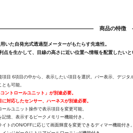
商品の特徴
を用いた自発光式透過型メーターがもたらす先進性。
利点を生かして、目線の高さに近い位置へ情報を配置したいと
能項目 6項目の中から、表示したい項目を選択。バー表示、デジタ
ことも可能。
iusコントロールユニット」が別途必要。
目に対応したセンサー、ハーネスが別途必要。
ロールユニット操作で表示項目を変更可能。
を記憶、表示するピークメモリー機能付き。
ライトのON/OFFに応じて画面輝度を変更できるディマー機能付き
、インジゲータによりアピールワーニング機能付き。