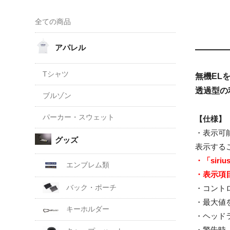
全ての商品
アパレル
Tシャツ
無機EL
透過型の
ブルゾン
パーカー・スウェット
【仕様】
・表示可
グッズ
表示する
・「sir
エンブレム類
・表示項
バック・ポーチ
・コント
・最大値
キーホルダー
・ヘッド
・警告時