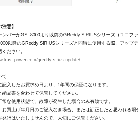
の注意】
ンバーがGSI-8000より以前のGReddy SIRIUSシリーズ（
-8000以降のGReddy SIRIUSシリーズと同時に使用する際
認ください。
w.trust-power.com/greddy-sirius-update/
いて
に記入したお買求め日より、1年間の保証になります。
と納品書を合わせて保管してください。
正常な使用状態で、故障が発生した場合のみ有効です。
・お買上げ年月日のご記入なき場合、または訂正したと思われる場
再発行はいたしませんので、大切にご保管ください。