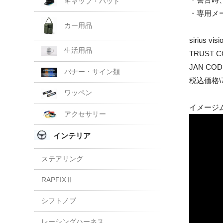
キャップ・ハット
・専用メ
カー用品
sirius vi
生活用品
TRUST C
JAN COD
バナー・サイン類
税込価格\7
ワッペン
イメージ
アクセサリー
インテリア
ステアリング
RAPFIXⅡ
シフトノブ
レーシングハーネス