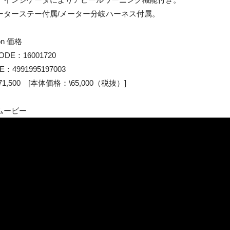
ーターステー付属/メーター分岐ハーネス付属。
sion 価格
ODE：16001720
E：4991995197003
1,500 [本体価格：\65,000（税抜）]
ムービー