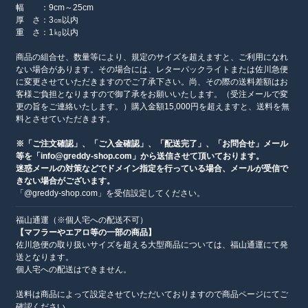
幅 ：9cm～25cm
厚 さ：3㎝以内
重 さ：1㎏以内
商品の組合せ、数量等により、規定のサイズを超えますと、ご利用になれ
ない場合があります。その場合には、レターパックライトまたは佐川急便
に変更させていただきますのでご了承下さい。尚、その際の送料差額はお
客様ご負担となりますので御了承をお願いいたします。（受注メールで変
更の旨をご連絡いたします。）購入金額15,000円を超えますと、送料を無
料とさせていただきます。
※「ご注文確認」、「ご入金確認」、「配送完了」、「お問合せ」メール
等を「info@greddy-shop.com」から送信させて頂いております。
迷惑メールの対策などでドメイン指定を行っている場合、メールが受信で
きない場合がございます。
「@greddy-shop.com」を受信設定してください。
福山通運（※個人宅への配送不可）
【マフラーやエアロ等の一部の商品】
佐川急便の取り扱いサイズを超える大型商品については、福山通運にて発
送となります。
個人宅への配送はできません。
送料は商品によって設定させていただいておりますので商品ページにてご
確認ください。