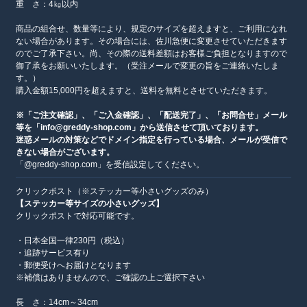
重 さ：4㎏以内
商品の組合せ、数量等により、規定のサイズを超えますと、ご利用になれ
ない場合があります。その場合には、佐川急便に変更させていただきます
のでご了承下さい。尚、その際の送料差額はお客様ご負担となりますので
御了承をお願いいたします。（受注メールで変更の旨をご連絡いたしま
す。）
購入金額15,000円を超えますと、送料を無料とさせていただきます。
※「ご注文確認」、「ご入金確認」、「配送完了」、「お問合せ」メール
等を「info@greddy-shop.com」から送信させて頂いております。
迷惑メールの対策などでドメイン指定を行っている場合、メールが受信で
きない場合がございます。
「@greddy-shop.com」を受信設定してください。
クリックポスト（※ステッカー等小さいグッズのみ）
【ステッカー等サイズの小さいグッズ】
クリックポストで対応可能です。
・日本全国一律230円（税込）
・追跡サービス有り
・郵便受けへお届けとなります
※補償はありませんので、ご確認の上ご選択下さい
長 さ：14cm～34cm