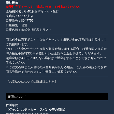
銀行振込
※受注完了メールをご確認のうえ、お支払いください。
金融機関名：GMOあおぞらネット銀行
支店名：いこい支店
口座番号：8047757
口座種別：普通
口座名義：株式会社昭和トラスト
商品代金は過不足なくご入金ください。お振込み時の手数料はお客様にて
ご負担願います。
なお、ご入金いただいた金額が販売金額を超える場合、超過金額より返金
時の振込手数料330円を差し引いた金額をご返金させていただきます。
超過金額が330円に満たない場合はご返金をすることができませんのでご
了承ください。
※ご注文者様とご入金時の入金名義が異なる場合、ご入金の確認ができず
商品発送ができかねますので事前にご連絡ください。
［お支払いについての詳細はこちら］
配送について
佐川急便
【グッズ、ステッカー、アパレル等の商品】