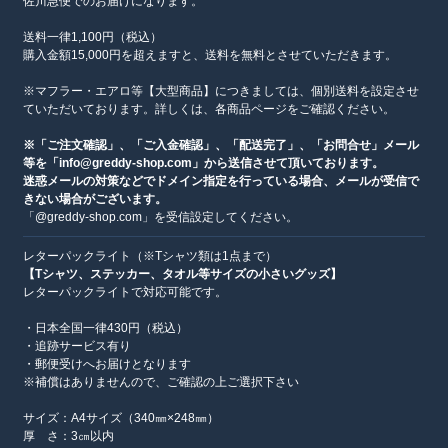
佐川急便でのお届けになります。
送料一律1,100円（税込）
購入金額15,000円を超えますと、送料を無料とさせていただきます。
※マフラー・エアロ等【大型商品】につきましては、個別送料を設定させ
ていただいております。詳しくは、各商品ページをご確認ください。
※「ご注文確認」、「ご入金確認」、「配送完了」、「お問合せ」メール
等を「info@greddy-shop.com」から送信させて頂いております。
迷惑メールの対策などでドメイン指定を行っている場合、メールが受信で
きない場合がございます。
「@greddy-shop.com」を受信設定してください。
レターパックライト（※Tシャツ類は1点まで）
【Tシャツ、ステッカー、タオル等サイズの小さいグッズ】
レターパックライトで対応可能です。
・日本全国一律430円（税込）
・追跡サービス有り
・郵便受けへお届けとなります
※補償はありませんので、ご確認の上ご選択下さい
サイズ：A4サイズ（340㎜×248㎜）
厚 さ：3㎝以内