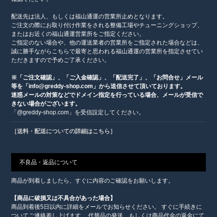
配送先は法人、もしくは福山通運の営業所止めとなります。
ご注文の際にお取り付け作業をされる整備工場やチューニングショップ、
またはお近くの福山通運営業所をご指定ください。
ご指定のない場合や、他の運送業者の営業所をご指定された場合などは、
誠に勝手ながらこちらで最寄と思われる福山通運の営業所を指定させてい
ただきますので予めご了承ください。
※「ご注文確認」、「ご入金確認」、「配送完了」、「お問合せ」メール
等を「info@greddy-shop.com」から送信させて頂いております。
迷惑メールの対策などでドメイン指定を行っている場合、メールが受信で
きない場合がございます。
「@greddy-shop.com」を受信設定してください。
［送料・配送についての詳細はこちら］
不良品・返品について
商品が到着しましたら、すぐに内容のご確認をお願いします。
【商品に破損又は不具合があった場合】
商品到着後5日以内に詳細をメールでお知らせください。 すぐに手続きに
ついてご連絡差し上げます。 代替品の発送、もしくは商品代金の返金にて