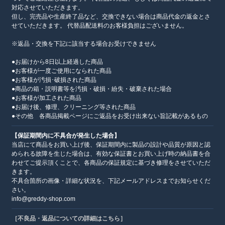
対応させていただきます。
但し、完売品や生産終了品など、交換できない場合は商品代金の返金とさ
せていただきます。 代替品配送料のお客様負担はございません。
※返品・交換を下記に該当する場合お受けできません
●お届けから8日以上経過した商品
●お客様が一度ご使用になられた商品
●お客様が汚損･破損された商品
●商品の箱・説明書等を汚損・破損・紛失・破棄された場合
●お客様が加工された商品
●お届け後、修理、クリーニング等された商品
●その他 各商品掲載ページにご返品をお受け出来ない旨記載があるもの
【保証期間内に不具合が発生した場合】
当店にて商品をお買い上げ後、保証期間内に製品の設計や品質が原因と認
められる故障を生じた場合は、有効な保証書とお買い上げ時の納品書を合
わせてご提示頂くことで、各商品の保証規定に基づき修理をさせていただ
きます。
不具合箇所の画像・詳細な状況を、下記メールアドレスまでお知らせくだ
さい。
info@greddy-shop.com
［不良品・返品についての詳細はこちら］