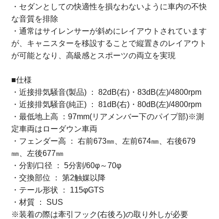
・セダンとしての快適性を損なわないように車内の不快
な音質を排除
・通常はサイレンサーが斜めにレイアウトされています
が、キャニスターを移設することで縦置きのレイアウト
が可能となり、高級感とスポーツの両立を実現
■仕様
・近接排気騒音(製品) ： 82dB(右)・83dB(左)/4800rpm
・近接排気騒音(純正) ： 81dB(右)・80dB(左)/4800rpm
・最低地上高 ：97mm(リアメンバー下のパイプ部)※測
定車両はローダウン車両
・フェンダー高 ： 右前673㎜、左前674㎜、右後679
㎜、左後677㎜
・分割/口径 ： 5分割/60φ～70φ
・交換部位 ： 第2触媒以降
・テール形状 ： 115φGTS
・材質 ： SUS
※装着の際は牽引フック(右後ろ)の取り外しが必要