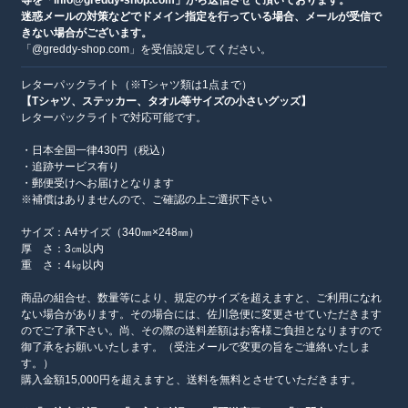
迷惑メールの対策などでドメイン指定を行っている場合、メールが受信で
きない場合がございます。
「@greddy-shop.com」を受信設定してください。
レターパックライト（※Tシャツ類は1点まで）
【Tシャツ、ステッカー、タオル等サイズの小さいグッズ】
レターパックライトで対応可能です。
・日本全国一律430円（税込）
・追跡サービス有り
・郵便受けへお届けとなります
※補償はありませんので、ご確認の上ご選択下さい
サイズ：A4サイズ（340㎜×248㎜）
厚 さ：3㎝以内
重 さ：4㎏以内
商品の組合せ、数量等により、規定のサイズを超えますと、ご利用になれ
ない場合があります。その場合には、佐川急便に変更させていただきます
のでご了承下さい。尚、その際の送料差額はお客様ご負担となりますので
御了承をお願いいたします。（受注メールで変更の旨をご連絡いたしま
す。）
購入金額15,000円を超えますと、送料を無料とさせていただきます。