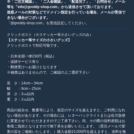
※「ご注文確認」、「ご入金確認」、「配送完了」、「お問合せ」メール
等を「info@greddy-shop.com」から送信させて頂いております。
迷惑メールの対策などでドメイン指定を行っている場合、メールが受信で
きない場合がございます。
「@greddy-shop.com」を受信設定してください。
クリックポスト（※ステッカー等小さいグッズのみ）
【ステッカー等サイズの小さいグッズ】
クリックポストで対応可能です。
・日本全国一律230円（税込）
・追跡サービス有り
・郵便受けへお届けとなります
※補償はありませんので、ご確認の上ご選択下さい
長 さ：14cm～34cm
幅 ：9cm～25cm
厚 さ：3㎝以内
重 さ：1㎏以内
商品の組合せ、数量等により、規定のサイズを超えますと、ご利用になれ
ない場合があります。その場合には、レターパックライトまたは佐川急便
に変更させていただきますのでご了承下さい。尚、その際の送料差額はお
客様ご負担となりますので御了承をお願いいたします。（受注メールで変
更の旨をご連絡いたします。）購入金額15,000円を超えますと、送料を無