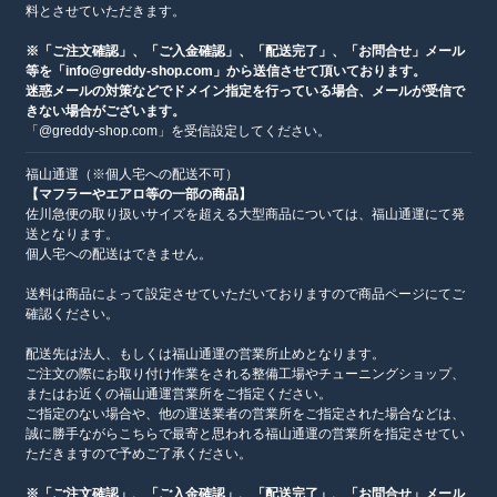
料とさせていただきます。
※「ご注文確認」、「ご入金確認」、「配送完了」、「お問合せ」メール
等を「info@greddy-shop.com」から送信させて頂いております。
迷惑メールの対策などでドメイン指定を行っている場合、メールが受信で
きない場合がございます。
「@greddy-shop.com」を受信設定してください。
福山通運（※個人宅への配送不可）
【マフラーやエアロ等の一部の商品】
佐川急便の取り扱いサイズを超える大型商品については、福山通運にて発
送となります。
個人宅への配送はできません。
送料は商品によって設定させていただいておりますので商品ページにてご
確認ください。
配送先は法人、もしくは福山通運の営業所止めとなります。
ご注文の際にお取り付け作業をされる整備工場やチューニングショップ、
またはお近くの福山通運営業所をご指定ください。
ご指定のない場合や、他の運送業者の営業所をご指定された場合などは、
誠に勝手ながらこちらで最寄と思われる福山通運の営業所を指定させてい
ただきますので予めご了承ください。
※「ご注文確認」、「ご入金確認」、「配送完了」、「お問合せ」メール