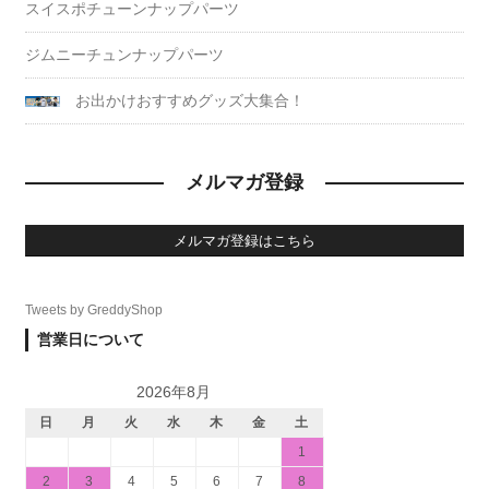
スイスポチューンナップパーツ
ジムニーチュンナップパーツ
お出かけおすすめグッズ大集合！
メルマガ登録
メルマガ登録はこちら
Tweets by GreddyShop
営業日について
2026年8月
日
月
火
水
木
金
土
1
2
3
4
5
6
7
8