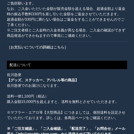
ご負担願います。
なお、ご入金いただいた金額が販売金額を超える場合、超過金額より返金
時の振込手数料330円を差し引いた金額をご返金させていただきます。
超過金額が330円に満たない場合はご返金をすることができませんのでご
了承ください。
※ご注文者様とご入金時の入金名義が異なる場合、ご入金の確認ができず
商品発送ができかねますので事前にご連絡ください。
［お支払いについての詳細はこちら］
配送について
佐川急便
【グッズ、ステッカー、アパレル等の商品】
佐川急便でのお届けになります。
送料一律1,100円（税込）
購入金額15,000円を超えますと、送料を無料とさせていただきます。
※マフラー・エアロ等【大型商品】につきましては、個別送料を設定させ
ていただいております。詳しくは、各商品ページをご確認ください。
※「ご注文確認」、「ご入金確認」、「配送完了」、「お問合せ」メール
等を「info@greddy-shop.com」から送信させて頂いております。