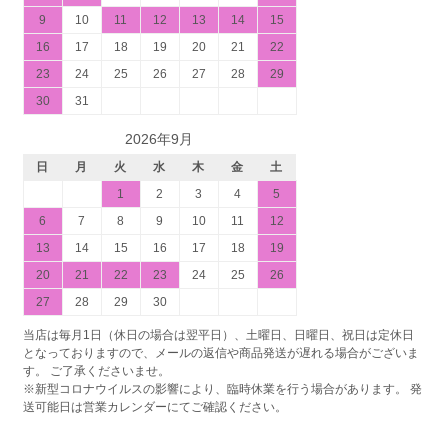
9
10
11
12
13
14
15
16
17
18
19
20
21
22
23
24
25
26
27
28
29
30
31
2026年9月
日
月
火
水
木
金
土
1
2
3
4
5
6
7
8
9
10
11
12
13
14
15
16
17
18
19
20
21
22
23
24
25
26
27
28
29
30
当店は毎月1日（休日の場合は翌平日）、土曜日、日曜日、祝日は定休日
となっておりますので、メールの返信や商品発送が遅れる場合がございま
す。 ご了承くださいませ。
※新型コロナウイルスの影響により、臨時休業を行う場合があります。 発
送可能日は営業カレンダーにてご確認ください。