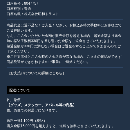
口座番号：8047757
口座種別：普通
口座名義：株式会社昭和トラスト
商品代金は過不足なくご入金ください。お振込み時の手数料はお客様にて
ご負担願います。
なお、ご入金いただいた金額が販売金額を超える場合、超過金額より返金
時の振込手数料330円を差し引いた金額をご返金させていただきます。
超過金額が330円に満たない場合はご返金をすることができませんのでご
了承ください。
※ご注文者様とご入金時の入金名義が異なる場合、ご入金の確認ができず
商品発送ができかねますので事前にご連絡ください。
［お支払いについての詳細はこちら］
配送について
佐川急便
【グッズ、ステッカー、アパレル等の商品】
佐川急便でのお届けになります。
送料一律1,100円（税込）
購入金額15,000円を超えますと、送料を無料とさせていただきます。