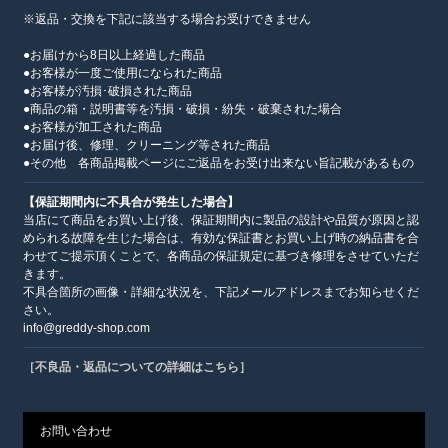
※返品・交換を下記に該当する場合お受けできません
●お届けから8日以上経過した商品
●お客様が一度ご使用になられた商品
●お客様が汚損･破損された商品
●商品の箱・説明書等を汚損・破損・紛失・破棄された場合
●お客様が加工された商品
●お届け後、修理、クリーニング等された商品
●その他 各商品掲載ページにご返品をお受け出来ない旨記載があるもの
【保証期間内に不具合が発生した場合】
当店にて商品をお買い上げ後、保証期間内に製品の設計や品質が原因と認
められる故障を生じた場合は、有効な保証書とお買い上げ時の納品書を合
わせてご提示頂くことで、各商品の保証規定に基づき修理をさせていただ
きます。
不具合箇所の画像・詳細な状況を、下記メールアドレスまでお知らせくだ
さい。
info@greddy-shop.com
［不良品・返品についての詳細はこちら］
お問い合わせ