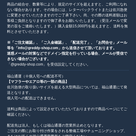
商品の組合せ、数量等により、規定のサイズを超えますと、ご利用になれ
ない場合があります。その場合には、レターパックライトまたは佐川急便
に変更させていただきますのでご了承下さい。尚、その際の送料差額はお
客様ご負担となりますので御了承をお願いいたします。（受注メールで変
更の旨をご連絡いたします。）購入金額15,000円を超えますと、送料を無
料とさせていただきます。
※「ご注文確認」、「ご入金確認」、「配送完了」、「お問合せ」メール
等を「info@greddy-shop.com」から送信させて頂いております。
迷惑メールの対策などでドメイン指定を行っている場合、メールが受信で
きない場合がございます。
「@greddy-shop.com」を受信設定してください。
福山通運（※個人宅への配送不可）
【マフラーやエアロ等の一部の商品】
佐川急便の取り扱いサイズを超える大型商品については、福山通運にて発
送となります。
個人宅への配送はできません。
送料は商品によって設定させていただいておりますので商品ページにてご
確認ください。
配送先は法人、もしくは福山通運の営業所止めとなります。
ご注文の際にお取り付け作業をされる整備工場やチューニングショップ、