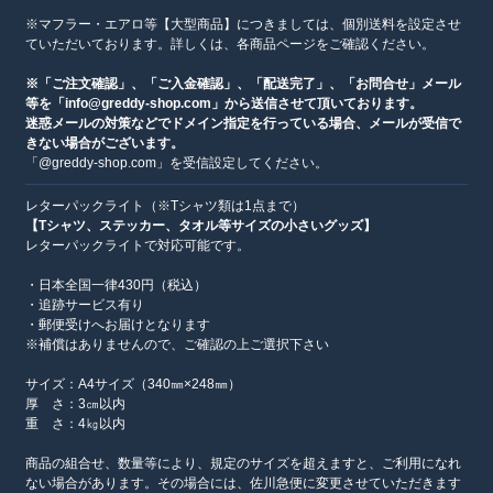
※マフラー・エアロ等【大型商品】につきましては、個別送料を設定させ
ていただいております。詳しくは、各商品ページをご確認ください。
※「ご注文確認」、「ご入金確認」、「配送完了」、「お問合せ」メール
等を「info@greddy-shop.com」から送信させて頂いております。
迷惑メールの対策などでドメイン指定を行っている場合、メールが受信で
きない場合がございます。
「@greddy-shop.com」を受信設定してください。
レターパックライト（※Tシャツ類は1点まで）
【Tシャツ、ステッカー、タオル等サイズの小さいグッズ】
レターパックライトで対応可能です。
・日本全国一律430円（税込）
・追跡サービス有り
・郵便受けへお届けとなります
※補償はありませんので、ご確認の上ご選択下さい
サイズ：A4サイズ（340㎜×248㎜）
厚 さ：3㎝以内
重 さ：4㎏以内
商品の組合せ、数量等により、規定のサイズを超えますと、ご利用になれ
ない場合があります。その場合には、佐川急便に変更させていただきます