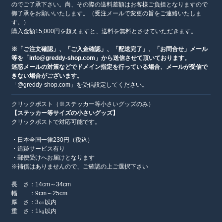
のでご了承下さい。尚、その際の送料差額はお客様ご負担となりますので
御了承をお願いいたします。（受注メールで変更の旨をご連絡いたしま
す。）
購入金額15,000円を超えますと、送料を無料とさせていただきます。
※「ご注文確認」、「ご入金確認」、「配送完了」、「お問合せ」メール
等を「info@greddy-shop.com」から送信させて頂いております。
迷惑メールの対策などでドメイン指定を行っている場合、メールが受信で
きない場合がございます。
「@greddy-shop.com」を受信設定してください。
クリックポスト（※ステッカー等小さいグッズのみ）
【ステッカー等サイズの小さいグッズ】
クリックポストで対応可能です。
・日本全国一律230円（税込）
・追跡サービス有り
・郵便受けへお届けとなります
※補償はありませんので、ご確認の上ご選択下さい
長 さ：14cm～34cm
幅 ：9cm～25cm
厚 さ：3㎝以内
重 さ：1㎏以内